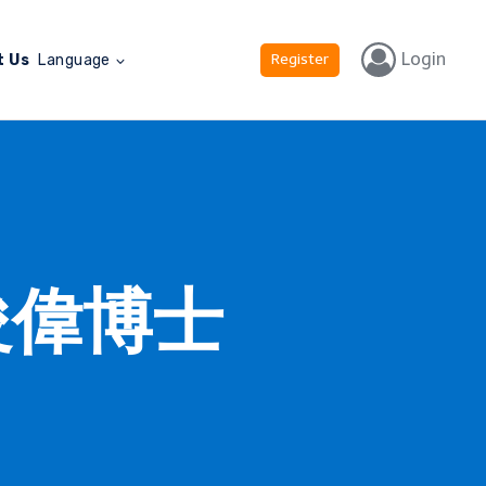
Login
Register
t Us
Language
俊偉博士