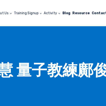
ut Us
Training Signup
Activity
Blog
Resource
Contac
慧 量子教練鄺