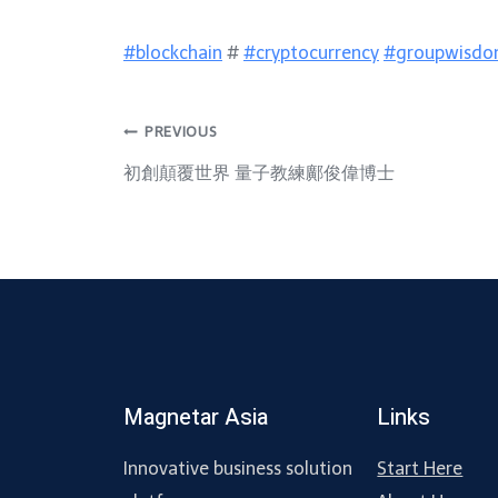
#blockchain
#
#cryptocurrency
#groupwisd
PREVIOUS
初創顛覆世界 量子教練鄺俊偉博士
Magnetar Asia
Links
Innovative business solution
Start Here