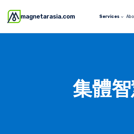
magnetarasia.com
Services
Abo
集體智