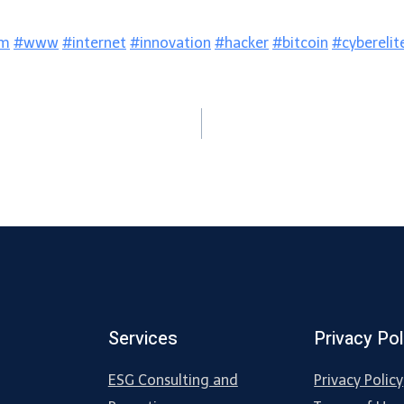
om
#www
#internet
#innovation
#hacker
#bitcoin
#cyberelit
Services
Privacy Pol
ESG Consulting and
Privacy Policy