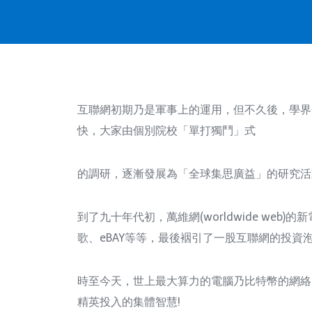
互聯網初期乃是軍事上的運用，但不久後，學界
快，大家由個別院校「單打獨鬥」式
的調研，逐漸發展為「全球集思廣益」的研究活
到了九十年代初，萬維網(worldwide w
歌、eBAY等等，最後裀引了一股互聯網的投
時至今天，世上最大算力的電腦乃比特幣的網絡
精英投入的集體智慧!